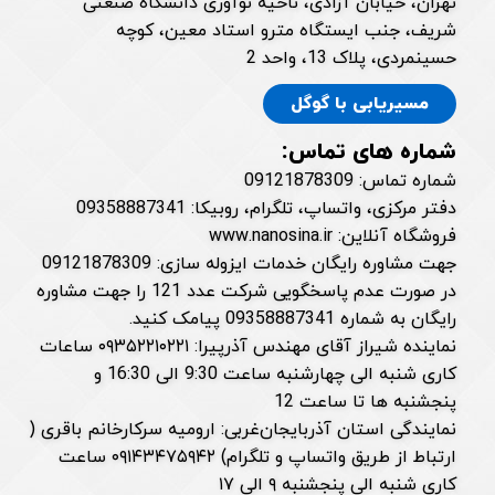
تهران، خیابان آزادی، ناحیه نوآوری دانشگاه صنعتی
شریف، جنب ایستگاه مترو استاد معین، کوچه
حسینمردی، پلاک 13، واحد 2
مسیریابی با گوگل
شماره های تماس:
شماره تماس: 09121878309
دفتر مرکزی، واتساپ، تلگرام، روبیکا: 09358887341
فروشگاه آنلاین: www.nanosina.ir
جهت مشاوره رایگان خدمات ایزوله سازی: 09121878309
در صورت عدم پاسخگویی شرکت عدد 121 را جهت مشاوره
رایگان به شماره 09358887341 پیامک کنید.
نماینده شیراز آقای مهندس آذرپیرا: ۰۹۳۵۲۲۱۰۲۲۱ ساعات
کاری شنبه الی چهارشنبه ساعت 9:30 الی 16:30 و
پنجشنبه ها تا ساعت 12
نمایندگی استان آذربایجان‌غربی: ارومیه سرکارخانم باقری (
ارتباط از طریق واتساپ و تلگرام) ۰۹۱۴۳۴۷۵۹۴۲ ساعت
کاری شنبه الی پنجشنبه ۹ الی ۱۷