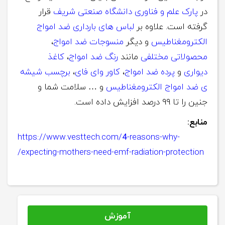
در
پارک علم و فناوری دانشگاه صنعتی شریف
قرار
گرفته است. علاوه بر
لباس های بارداری ضد امواج
الکترومغناطیس
و دیگر
منسوجات ضد امواج
،
محصولاتی مختلفی
مانند
رنگ ضد امواج
،
کاغذ
دیواری
و
پرده ضد امواج
،
کاور وای فای
،
برچسب شیشه
ی ضد امواج الکترومغناطیس
و … سلامت شما و
جنین را تا ۹۹ درصد افزایش داده است.
منابع:
https://www.vesttech.com/
4
-reasons-why-
expecting-mothers-need-emf-radiation-protection/
آموزش