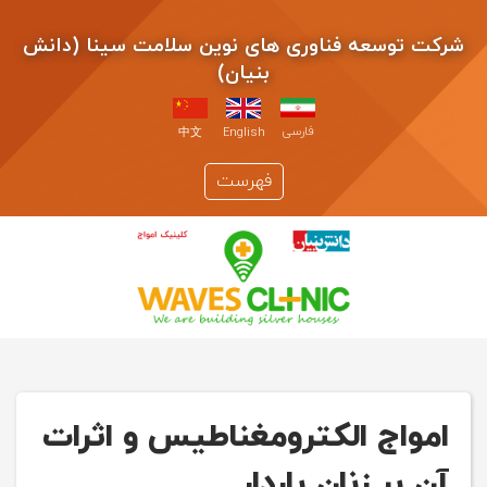
شرکت توسعه فناوری های نوین سلامت سینا (دانش
بنیان)
فارسی
中文
English
فهرست
امواج الکترومغناطیس و اثرات
آن بر زنان باردار