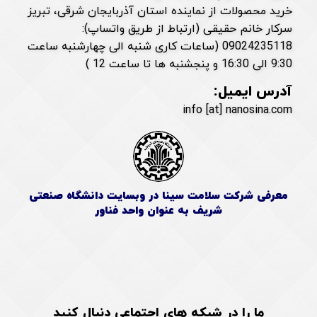
خرید محصولات از نماینده استان آذربایجان شرقی، تبریز
سرکار خانم حقیقی (ارتباط از طریق واتساپ):
09024235118 (ساعات کاری شنبه الی چهارشنبه ساعت
9:30 الی 16:30 و پنجشنبه ها تا ساعت 12 )
آدرس ایمیل:
info [at] nanosina.com
معرفی شرکت سلامت سینا در وبسایت دانشگاه صنعتی
شریف به عنوان واحد فناور
ما را در شبکه های اجتماعی دنبال کنید