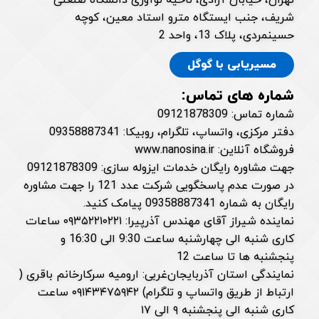
تهران، خیابان آزادی، ناحیه نوآوری دانشگاه صنعتی
شریف، جنب ایستگاه مترو استاد معین، کوچه
حسینمردی، پلاک 13، واحد 2
مسیریابی با گوگل
شماره های تماس:
شماره تماس: 09121878309
دفتر مرکزی، واتساپ، تلگرام، روبیکا: 09358887341
فروشگاه آنلاین: www.nanosina.ir
جهت مشاوره رایگان خدمات ایزوله سازی: 09121878309
در صورت عدم پاسخگویی شرکت عدد 121 را جهت مشاوره
رایگان به شماره 09358887341 پیامک کنید.
نماینده شیراز آقای مهندس آذرپیرا: ۰۹۳۵۲۲۱۰۲۲۱ ساعات
کاری شنبه الی چهارشنبه ساعت 9:30 الی 16:30 و
پنجشنبه ها تا ساعت 12
نمایندگی استان آذربایجان‌غربی: ارومیه سرکارخانم باقری (
ارتباط از طریق واتساپ و تلگرام) ۰۹۱۴۳۴۷۵۹۴۲ ساعت
کاری شنبه الی پنجشنبه ۹ الی ۱۷