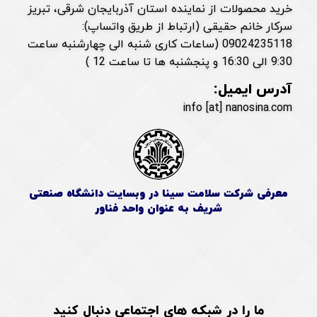
خرید محصولات از نماینده استان آذربایجان شرقی، تبریز
سرکار خانم حقیقی (ارتباط از طریق واتساپ):
09024235118 (ساعات کاری شنبه الی چهارشنبه ساعت
9:30 الی 16:30 و پنجشنبه ها تا ساعت 12 )
آدرس ایمیل:
info [at] nanosina.com
معرفی شرکت سلامت سینا در وبسایت دانشگاه صنعتی
شریف به عنوان واحد فناور
ما را در شبکه های اجتماعی دنبال کنید