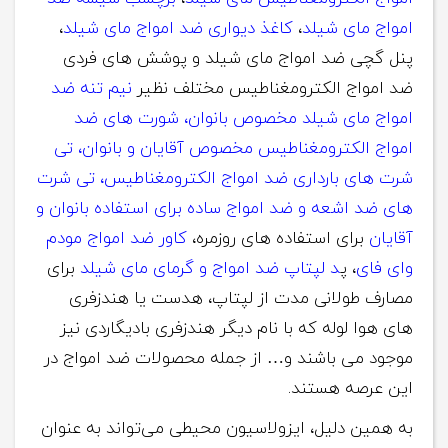
امواج مای شیلد
،
کاغذ دیواری ضد امواج مای شیلد
،
پنل گچی ضد امواج مای شیلد و پوشش های فردی
ضد امواج الکترومغناطیس مختلف نظیر
نیم تنه ضد
امواج مای شیلد مخصوص بانوان،
شورت های ضد
امواج الکترومغناطیس مخصوص آقایان و بانوان،
تی
شرت های بارداری ضد امواج الکترومغناطیس، تی شرت
های ضد اشعه و ضد امواج ساده برای استفاده بانوان و
آقایان
برای استفاده های روزمره،
کاور ضد امواج مودم
وای فای
، پ
د لپتاپ ضد امواج و گرمای مای شیلد
برای
مصارف طولانی مدت از لپتاپ، هدست یا هندزفری
های هوا لوله که با نام دیگر هندزفری بادیگاردی نیز
موجود می باشند و… از جمله محصولات ضد امواج در
این عرصه هستند.
به همین دلیل، ایزولاسیون محیطی می‌تواند به عنوان