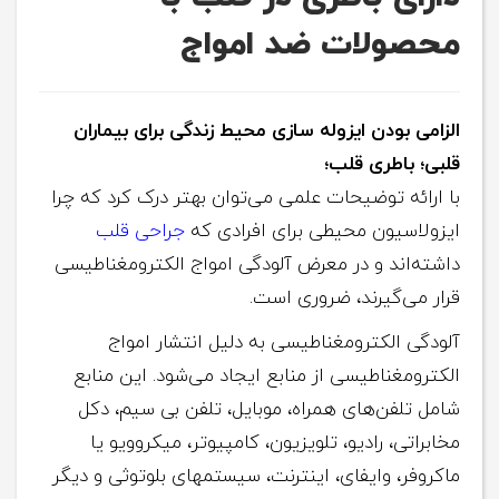
محصولات ضد امواج
الزامی بودن ایزوله­ سازی محیط زندگی برای بیماران
قلبی؛ باطری قلب؛
با ارائه توضیحات علمی می‌توان بهتر درک کرد که چرا
ایزولاسیون محیطی برای افرادی که
جراحی قلب
داشته‌اند و در معرض آلودگی امواج الکترومغناطیسی
قرار می‌گیرند، ضروری است.
آلودگی الکترومغناطیسی به دلیل انتشار امواج
الکترومغناطیسی از منابع ایجاد می‌شود. این منابع
شامل تلفن‌های همراه، موبایل، تلفن بی سیم، دکل
مخابراتی، رادیو، تلویزیون، کامپیوتر، میکروویو یا
ماکروفر، وای­فای، اینترنت، سیستم­های بلوتوثی و دیگر