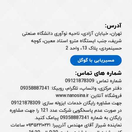
آدرس:
تهران، خیابان آزادی، ناحیه نوآوری دانشگاه صنعتی
شریف، جنب ایستگاه مترو استاد معین، کوچه
حسینمردی، پلاک 13، واحد 2
مسیریابی با گوگل
شماره های تماس:
شماره تماس: 09121878309
دفتر مرکزی، واتساپ، تلگرام، روبیکا: 09358887341
فروشگاه آنلاین: www.nanosina.ir
جهت مشاوره رایگان خدمات ایزوله سازی: 09121878309
در صورت عدم پاسخگویی شرکت عدد 121 را جهت مشاوره
رایگان به شماره 09358887341 پیامک کنید.
نماینده شیراز آقای مهندس آذرپیرا: ۰۹۳۵۲۲۱۰۲۲۱ ساعات