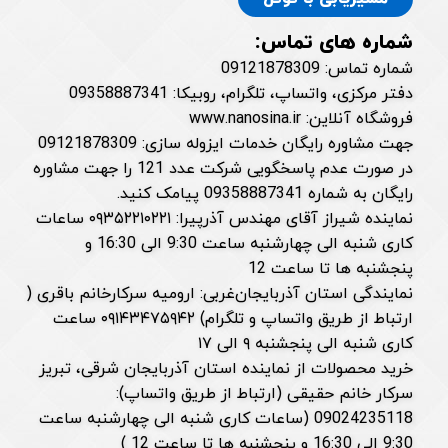
شماره های تماس:
شماره تماس: 09121878309
دفتر مرکزی، واتساپ، تلگرام، روبیکا: 09358887341
فروشگاه آنلاین: www.nanosina.ir
جهت مشاوره رایگان خدمات ایزوله سازی: 09121878309
در صورت عدم پاسخگویی شرکت عدد 121 را جهت مشاوره
رایگان به شماره 09358887341 پیامک کنید.
نماینده شیراز آقای مهندس آذرپیرا: ۰۹۳۵۲۲۱۰۲۲۱ ساعات
کاری شنبه الی چهارشنبه ساعت 9:30 الی 16:30 و
پنجشنبه ها تا ساعت 12
نمایندگی استان آذربایجان‌غربی: ارومیه سرکارخانم باقری (
ارتباط از طریق واتساپ و تلگرام) ۰۹۱۴۳۴۷۵۹۴۲ ساعت
کاری شنبه الی پنجشنبه ۹ الی ۱۷
خرید محصولات از نماینده استان آذربایجان شرقی، تبریز
سرکار خانم حقیقی (ارتباط از طریق واتساپ):
09024235118 (ساعات کاری شنبه الی چهارشنبه ساعت
9:30 الی 16:30 و پنجشنبه ها تا ساعت 12 )