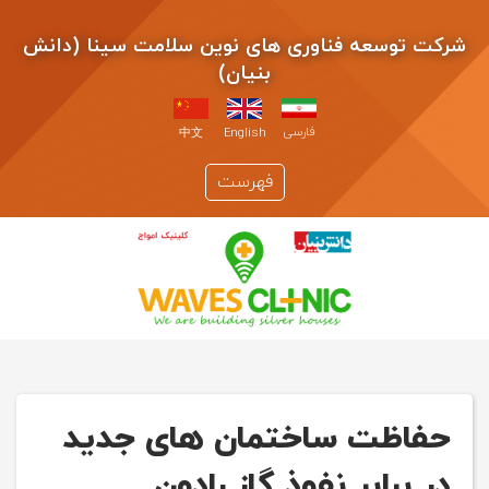
شرکت توسعه فناوری های نوین سلامت سینا (دانش
بنیان)
فارسی
中文
English
فهرست
حفاظت ساختمان های جدید
در برابر نفوذ گاز رادون