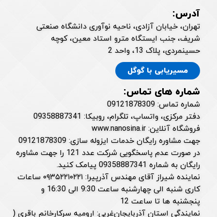
آدرس:
تهران، خیابان آزادی، ناحیه نوآوری دانشگاه صنعتی
شریف، جنب ایستگاه مترو استاد معین، کوچه
حسینمردی، پلاک 13، واحد 2
مسیریابی با گوگل
شماره های تماس:
شماره تماس: 09121878309
دفتر مرکزی، واتساپ، تلگرام، روبیکا: 09358887341
فروشگاه آنلاین: www.nanosina.ir
جهت مشاوره رایگان خدمات ایزوله سازی: 09121878309
در صورت عدم پاسخگویی شرکت عدد 121 را جهت مشاوره
رایگان به شماره 09358887341 پیامک کنید.
نماینده شیراز آقای مهندس آذرپیرا: ۰۹۳۵۲۲۱۰۲۲۱ ساعات
کاری شنبه الی چهارشنبه ساعت 9:30 الی 16:30 و
پنجشنبه ها تا ساعت 12
نمایندگی استان آذربایجان‌غربی: ارومیه سرکارخانم باقری (