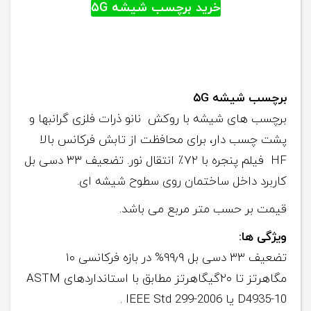
خرید برچسب شیشه ۵G
برچسب شیشه ۵
G
برچسب های شیشه با روکش نانو ذرات فلزی گرانبها و
پشت چسب دار، برای محافظت از تابش فرکانس بالا
HF فیلم پنجره با ۷۲٪ انتقال نور. تضعیف ۳۳ دسی بل
کاربرد داخل ساختمان روی سطوح شیشه ای.
قیمت بر حسب متر مربع می باشد.
ویژگی ها
:
تضعیف ۳۳ دسی بل ۹۹٫۹% در بازه فرکانسی ۱۰
مگاهرتز تا ۲۰گیگاهرتز مطابق با استانداردهای ASTM
D4935-10 یا IEEE Std 299-2006 .