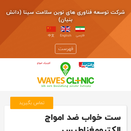
شرکت توسعه فناوری های نوین سلامت سینا (دانش
بنیان)
فارسی
中文
English
فهرست
تماس بگیرید
ست خواب ضد امواج
الکترومغناطیس