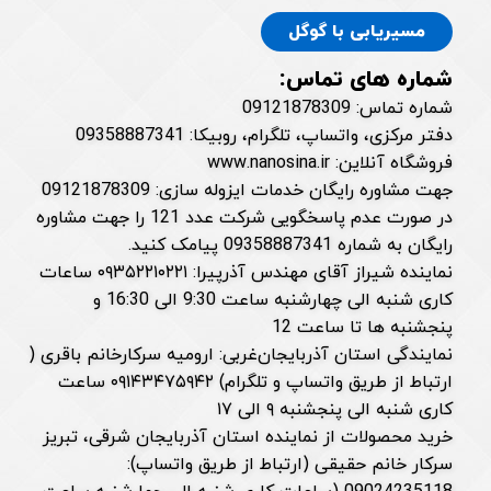
مسیریابی با گوگل
شماره های تماس:
شماره تماس: 09121878309
دفتر مرکزی، واتساپ، تلگرام، روبیکا: 09358887341
فروشگاه آنلاین: www.nanosina.ir
جهت مشاوره رایگان خدمات ایزوله سازی: 09121878309
در صورت عدم پاسخگویی شرکت عدد 121 را جهت مشاوره
رایگان به شماره 09358887341 پیامک کنید.
نماینده شیراز آقای مهندس آذرپیرا: ۰۹۳۵۲۲۱۰۲۲۱ ساعات
کاری شنبه الی چهارشنبه ساعت 9:30 الی 16:30 و
پنجشنبه ها تا ساعت 12
نمایندگی استان آذربایجان‌غربی: ارومیه سرکارخانم باقری (
ارتباط از طریق واتساپ و تلگرام) ۰۹۱۴۳۴۷۵۹۴۲ ساعت
کاری شنبه الی پنجشنبه ۹ الی ۱۷
خرید محصولات از نماینده استان آذربایجان شرقی، تبریز
سرکار خانم حقیقی (ارتباط از طریق واتساپ):