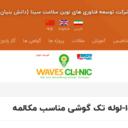
رکت توسعه فناوری های نوین سلامت سینا (دانش بنیان)
فارسی
中文
English
مغناطیس
آموزش
مقالات
پروژه ها
گواهی ها
گاز رادون
-لوله تک گوشی مناسب مکالمه