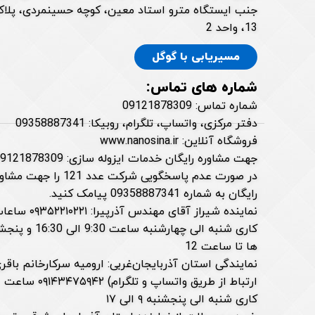
جنب ایستگاه مترو استاد معین، کوچه حسینمردی، پلا
13، واحد 2
مسیریابی با گوگل
شماره های تماس:
شماره تماس: 09121878309
دفتر مرکزی، واتساپ، تلگرام، روبیکا: 09358887341
فروشگاه آنلاین: www.nanosina.ir
جهت مشاوره رایگان خدمات ایزوله سازی: 09121878309
در صورت عدم پاسخگویی شرکت عدد 121 را جهت 
رایگان به شماره 09358887341 پیامک کنید.
نماینده شیراز آقای مهندس آذرپیرا: ۲۲۱۰۲۲۱
کاری شنبه الی چهارشنبه ساعت 9:30 الی
ها تا ساعت 12
نمایندگی استان آذربایجان‌غربی: ارومیه سرکارخانم باقری
ارتباط از طریق واتساپ و تلگرام) ۰۹۱۴۳۴۷۵۹۴۲ ساعت
کاری شنبه الی پنجشنبه ۹ الی ۱۷