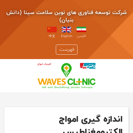
شرکت توسعه فناوری های نوین سلامت سینا (دانش
بنیان)
فارسی
中文
English
فهرست
اندازه گیری امواج
الکترومغناطیس