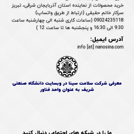
خرید محصولات از نماینده استان آذربایجان شرقی، تبریز
سرکار خانم حقیقی (ارتباط از طریق واتساپ):
09024235118 (ساعات کاری شنبه الی چهارشنبه ساعت
9:30 الی 16:30 و پنجشنبه ها تا ساعت 12 )
آدرس ایمیل:
info [at] nanosina.com
معرفی شرکت سلامت سینا در وبسایت دانشگاه صنعتی
شریف به عنوان واحد فناور
ما را در شبکه های اجتماعی دنبال کنید