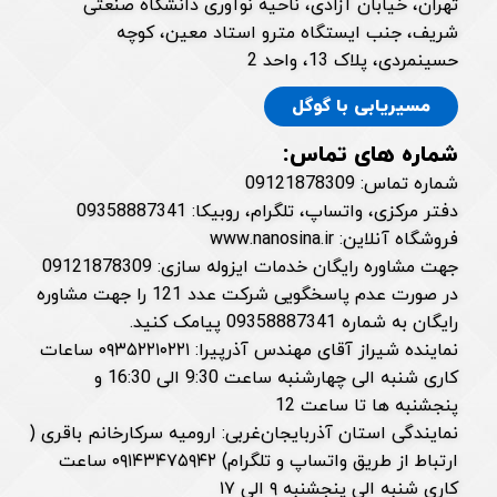
تهران، خیابان آزادی، ناحیه نوآوری دانشگاه صنعتی
شریف، جنب ایستگاه مترو استاد معین، کوچه
حسینمردی، پلاک 13، واحد 2
مسیریابی با گوگل
شماره های تماس:
شماره تماس: 09121878309
دفتر مرکزی، واتساپ، تلگرام، روبیکا: 09358887341
فروشگاه آنلاین: www.nanosina.ir
جهت مشاوره رایگان خدمات ایزوله سازی: 09121878309
در صورت عدم پاسخگویی شرکت عدد 121 را جهت مشاوره
رایگان به شماره 09358887341 پیامک کنید.
نماینده شیراز آقای مهندس آذرپیرا: ۰۹۳۵۲۲۱۰۲۲۱ ساعات
کاری شنبه الی چهارشنبه ساعت 9:30 الی 16:30 و
پنجشنبه ها تا ساعت 12
نمایندگی استان آذربایجان‌غربی: ارومیه سرکارخانم باقری (
ارتباط از طریق واتساپ و تلگرام) ۰۹۱۴۳۴۷۵۹۴۲ ساعت
کاری شنبه الی پنجشنبه ۹ الی ۱۷