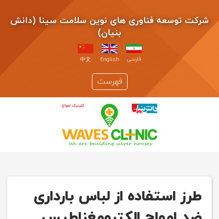
شرکت توسعه فناوری های نوین سلامت سینا (دانش
بنیان)
فارسی
中文
English
فهرست
طرز استفاده از لباس بارداری
ضد امواج الکترومغناطیس