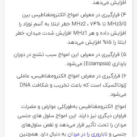
افزایش می‌دهد.
۴) قرارگیری در معرض امواج الکترومغناطیس بین
MHz3/0 تا MHz2 ، ۷۴% خطر ابتلا به آسم نوزاد را
افزایش داده و هر MHz1 افزایش شدت میدان، خطر
ابتلا را ۱۵% افزایش می‌دهد.
۵) قرارگیری در معرض این امواج سبب تشنج در دوران
بارداری (Eclampsia) می‌شود.
۶) قرارگیری در معرض امواج الکترومغناطیس، عاملی
ژنوتاکسیک است که باعث تخریب و شکافت DNA
می‌شود.
امواج الکترومغناطیس به‌طورکلی عوارض و مضرات
فراوان دیگری نیز دارند. این امواج سلول‌ های جنسی
مردان را تحت تأثیر قرار می‌دهد و نقص سلول‌های
جنسی و
ناباروری را در مردان
به دنبال دارد. همچنین