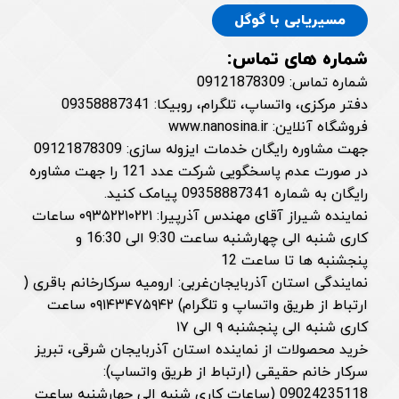
مسیریابی با گوگل
شماره های تماس:
شماره تماس: 09121878309
دفتر مرکزی، واتساپ، تلگرام، روبیکا: 09358887341
فروشگاه آنلاین: www.nanosina.ir
جهت مشاوره رایگان خدمات ایزوله سازی: 09121878309
در صورت عدم پاسخگویی شرکت عدد 121 را جهت مشاوره
رایگان به شماره 09358887341 پیامک کنید.
نماینده شیراز آقای مهندس آذرپیرا: ۰۹۳۵۲۲۱۰۲۲۱ ساعات
کاری شنبه الی چهارشنبه ساعت 9:30 الی 16:30 و
پنجشنبه ها تا ساعت 12
نمایندگی استان آذربایجان‌غربی: ارومیه سرکارخانم باقری (
ارتباط از طریق واتساپ و تلگرام) ۰۹۱۴۳۴۷۵۹۴۲ ساعت
کاری شنبه الی پنجشنبه ۹ الی ۱۷
خرید محصولات از نماینده استان آذربایجان شرقی، تبریز
سرکار خانم حقیقی (ارتباط از طریق واتساپ):
09024235118 (ساعات کاری شنبه الی چهارشنبه ساعت