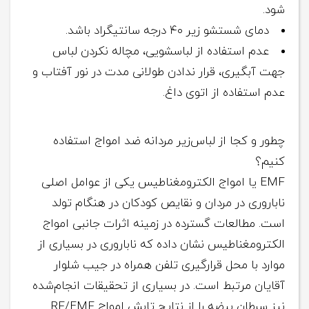
شود.
دمای شستشو زیر ۴۰ درجه سانتیگراد باشد.
عدم استفاده از لباسشویی، مچاله نکردن لباس
جهت آبگیری، قرار ندادن طولانی‌ مدت در نور آفتاب و
عدم استفاده از اتوی داغ.
چطور و کجا از لباس‌زیر مردانه ضد امواج استفاده
کنیم؟
EMF یا امواج الکترومغناطیس یکی از عوامل اصلی
ناباروری در مردان و نقایص کودکان در هنگام تولد
است. مطالعات گسترده در زمینه اثرات جانبی امواج
الکترومغناطیس نشان داده که ناباروری در بسیاری از
موارد با محل قرارگیری تلفن همراه در جیب شلوار
آقایان مرتبط است. در بسیاری از تحقیقات انجام‌شده
نیز سرطان بیضه را از نتایج تابش امواج RF/EMF